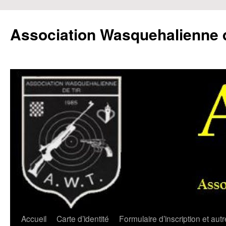
Aller
au
Association Wasquehalienne d
contenu
Accueil
Carte d’identité
Formulaire d’inscription et aut