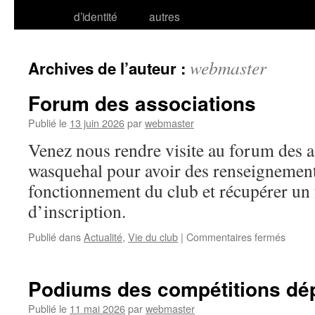
d’identité
autres
webmaster
Archives de l’auteur :
Forum des associations
Publié le
13 juin 2026
par
webmaster
Venez nous rendre visite au forum des a
wasquehal pour avoir des renseignement
fonctionnement du club et récupérer un
d’inscription.
sur
Publié dans
Actualité
,
Vie du club
|
Commentaires fermés
Forum
des
associ
Podiums des compétitions dé
Publié le
11 mai 2026
par
webmaster