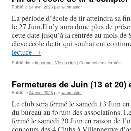
Publié le
24 avril 2026
par
webmaster
La période d’école de tir atteindra sa f
le 27 Juin.Il n’y aura donc plus de prés
cette date jusqu’à la rentrée au mois de
élève école de tir qui souhaitent conti
lecture
→
sur
Publié dans
Important
,
Vie du club
|
Commentaires fermés
Fin
de
l’écol
Fermetures de Juin (13 et 20) et
de
tir
Publié le
24 avril 2026
par
webmaster
à
Le club sera fermé le samedi 13 Juin en 
comp
du
du bureau au forum des associations. Le
27
fermé le samedi 20 Juin en raison de l’
Juin
concours des 4 Clubs à Villenneuve d’