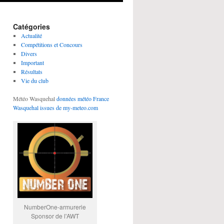
Catégories
Actualité
Compétitions et Concours
Divers
Important
Résultats
Vie du club
Météo Wasquehal
données météo France
Wasquehal issues de my-meteo.com
NumberOne-armurerie
Sponsor de l'AWT