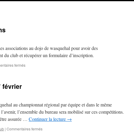
ns
es associations au dojo de wasquehal pour avoir des
t du club et récupérer un formulaire d’inscription.
sur
ntaires fermés
Forum
des
associations
 février
squehal au championnat régional par équipe et dans le même
l’avenir, l’ensemble du bureau sera mobilisé sur ces compétitions.
 être assurée …
Continuer la lecture
→
sur
lub
|
Commentaires fermés
Fermeture