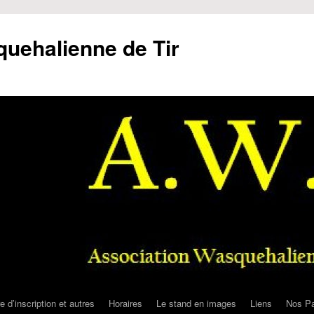
uehalienne de Tir
e d’inscription et autres
Horaires
Le stand en images
Liens
Nos Pa