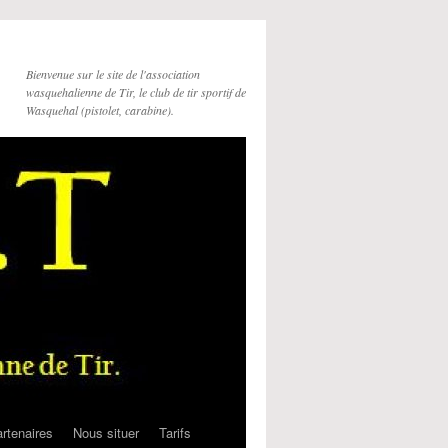
Bienvenue sur le site de l'association
wasquehalienne de Tir, le club de tir sportif de
Wasquehal (pistolet, carabine).
rtenaires
Nous situer
Tarifs