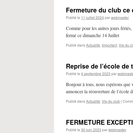
Fermeture du club ce 
Publié le
11 juillet 2024
par
webmaster
Comme pour les autres jours fériés, 
fermé ce dimanche 14 Juillet
Publié dans
Actualité
,
Important
,
Vie du c
Reprise de l’école de
Publié le
4 septembre 2023
par
webmast
Bonjour à tous, nous espérons que 
annoncer la réouverture de l’école d
Publié dans
Actualité
,
Vie du club
|
Comme
FERMETURE EXCEPT
Publié le
30 juin 2023
par
webmaster