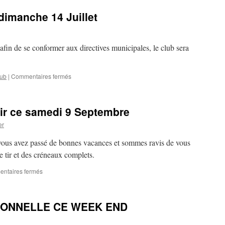
l’année
dimanche 14 Juillet
2024/2025
afin de se conformer aux directives municipales, le club sera
sur
lub
|
Commentaires fermés
Fermeture
du
club
 tir ce samedi 9 Septembre
ce
dimanche
er
14
Juillet
vous avez passé de bonnes vacances et sommes ravis de vous
e tir et des créneaux complets.
sur
ntaires fermés
Reprise
de
l’école
IONNELLE CE WEEK END
de
tir
ce