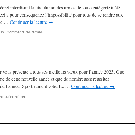
samedi
écret interdisant la circulation des armes de toute catégorie à été
9
Ceci à pour conséquence l’impossibilité pour tous de se rendre aux
Septembre
rmé …
Continuer la lecture
→
sur
lub
|
Commentaires fermés
FERMETURE
EXCEPTIONNELLE
CE
WEEK
END
r vous présente à tous ses meilleurs vœux pour l’année 2023. Que
yme de cette nouvelle année et que de nombreuses réussites
 de l’année. Sportivement votre,Le …
Continuer la lecture
→
sur
ntaires fermés
Meilleurs
voeux
2023