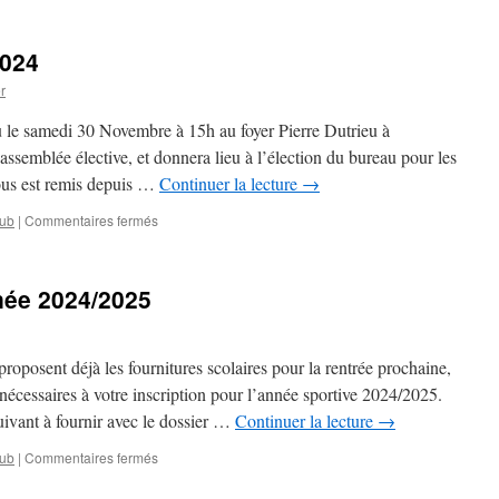
Rappel
important
!
2024
r
u le samedi 30 Novembre à 15h au foyer Pierre Dutrieu à
ssemblée élective, et donnera lieu à l’élection du bureau pour les
ous est remis depuis …
Continuer la lecture
→
sur
lub
|
Commentaires fermés
Assemblée
générale
2024
nnée 2024/2025
roposent déjà les fournitures scolaires pour la rentrée prochaine,
nécessaires à votre inscription pour l’année sportive 2024/2025.
suivant à fournir avec le dossier …
Continuer la lecture
→
sur
lub
|
Commentaires fermés
Inscriptions
pour