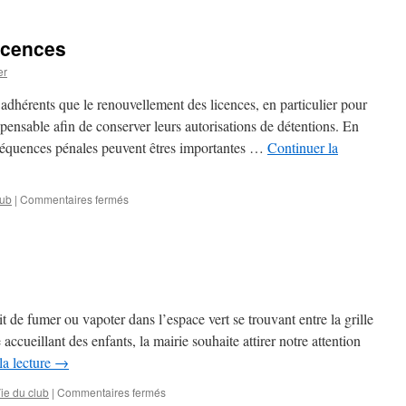
du
club
icences
le
7
er
février
adhérents que le renouvellement des licences, en particulier pour
spensable afin de conserver leurs autorisations de détentions. En
séquences pénales peuvent êtres importantes …
Continuer la
sur
lub
|
Commentaires fermés
Renouvellement
des
licences
t de fumer ou vapoter dans l’espace vert se trouvant entre la grille
 accueillant des enfants, la mairie souhaite attirer notre attention
la lecture
→
sur
ie du club
|
Commentaires fermés