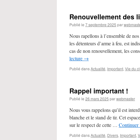
Renouvellement des l
Publié le
7 septembre 2025
par
webmast
Nous rapellons à l’ensemble de nos 
les détenteurs d’arme à feu, est indi
cas de non renouvellement, les con
lecture
→
Publié dans
Actualité
,
Important
,
Vie du c
Rappel important !
Publié le
26 mars 2025
par
webmaster
Nous vous rappelons qu’il est interdi
blanche et le stand de tir. Cet espace
sur le respect de cette …
Continuer 
Publié dans
Actualité
,
Divers
,
Important
,
V