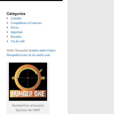
Catégories
Actualité
Compétitions et Concours
Divers
Important
Résultats
Vie du club
Météo Wasquehal
données météo France
Wasquehal issues de my-meteo.com
NumberOne-armurerie
Sponsor de l'AWT