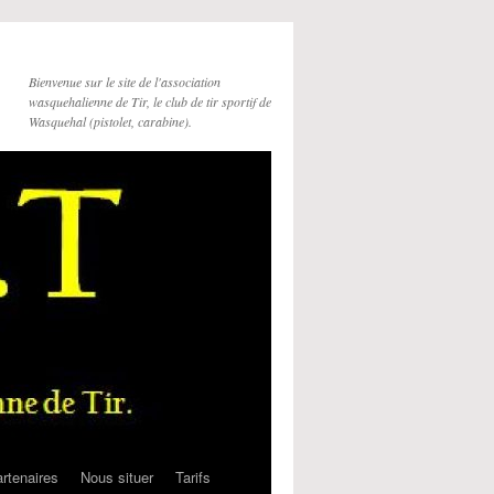
Bienvenue sur le site de l'association
wasquehalienne de Tir, le club de tir sportif de
Wasquehal (pistolet, carabine).
rtenaires
Nous situer
Tarifs