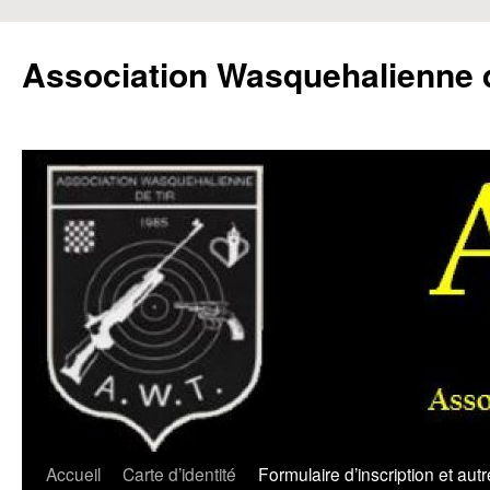
Aller
au
Association Wasquehalienne d
contenu
Accueil
Carte d’identité
Formulaire d’inscription et aut