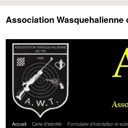
Aller
au
Association Wasquehalienne d
contenu
Accueil
Carte d’identité
Formulaire d’inscription et aut