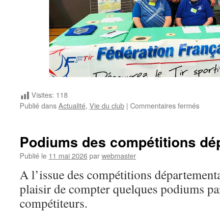
Visites:
118
sur
Publié dans
Actualité
,
Vie du club
|
Commentaires fermés
Forum
des
associ
Podiums des compétitions dé
Publié le
11 mai 2026
par
webmaster
A l’issue des compétitions départementa
plaisir de compter quelques podiums p
compétiteurs.