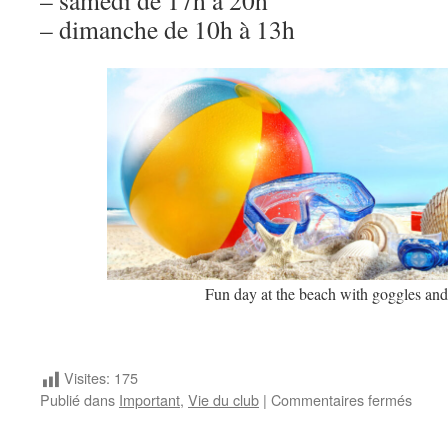
– dimanche de 10h à 13h
Fun day at the beach with goggles and
Visites:
175
sur
Publié dans
Important
,
Vie du club
|
Commentaires fermés
Horai
estiv