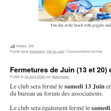
Fun day at the beach with goggles and
Visites:
250
sur
Publié dans
Important
,
Vie du club
|
Commentaires fermés
Fin
de
l’écol
Fermetures de Juin (13 et 20) et
de
tir
Publié le
24 avril 2026
par
webmaster
à
samedi 13 Juin
Le club sera fermé le
en
comp
du
du bureau au forum des associations.
27
Juin
samedi
Le club sera également fermé le