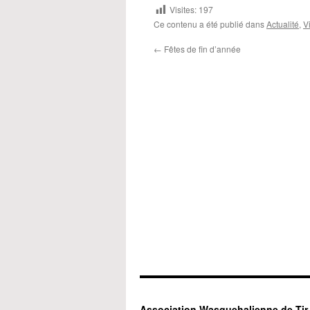
Visites:
197
Ce contenu a été publié dans
Actualité
,
V
←
Fêtes de fin d’année
Association Wasquehalienne de Tir