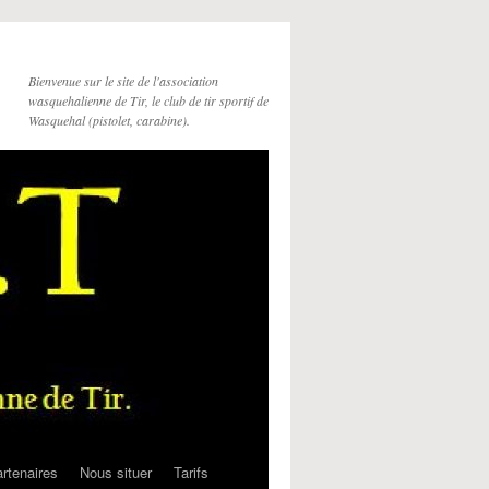
Bienvenue sur le site de l'association
wasquehalienne de Tir, le club de tir sportif de
Wasquehal (pistolet, carabine).
rtenaires
Nous situer
Tarifs