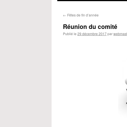
←
Fêtes de fin d’année
Réunion du comité
Publié le
29 décembre 2017
par
webmast