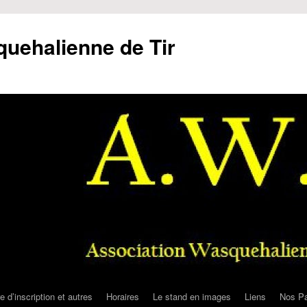
uehalienne de Tir
e d’inscription et autres
Horaires
Le stand en images
Liens
Nos Pa