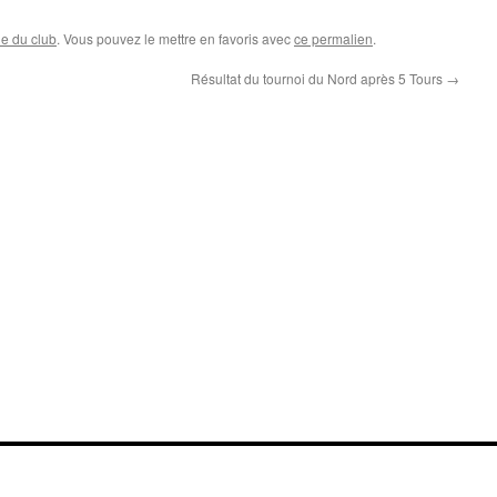
ie du club
. Vous pouvez le mettre en favoris avec
ce permalien
.
Résultat du tournoi du Nord après 5 Tours
→