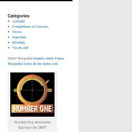
Catégories
Actualité
Compétitions et Concours
Divers
Important
Résultats
Vie du club
Météo Wasquehal
données météo France
Wasquehal issues de my-meteo.com
NumberOne-armurerie
Sponsor de l'AWT