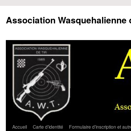
Aller
au
Association Wasquehalienne d
contenu
Accueil
Carte d’identité
Formulaire d’inscription et aut