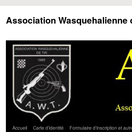
Aller
au
Association Wasquehalienne d
contenu
Accueil
Carte d’identité
Formulaire d’inscription et aut