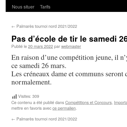
Nous situer
Tarifs
←
Palmarès tournoi nord 2021/2022
Pas d’école de tir le samedi 2
Publié le
20 mars 2022
par
webmaster
En raison d’une compétition jeune, il n’y
ce samedi 26 mars.
Les créneaux dame et communs seront 
normalement.
Visites:
309
Ce contenu a été publié dans
Compétitions et Concours
,
Import
mettre en favoris avec
ce permalien
.
←
Palmarès tournoi nord 2021/2022