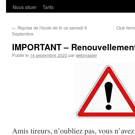
Nous situer
Tarifs
←
Reprise de l’école de tir ce samedi 9
Club ferm
Septembre
IMPORTANT – Renouvellement
Publié le
14 septembre 2023
par
webmaster
Amis tireurs, n’oubliez pas, vous n’avez