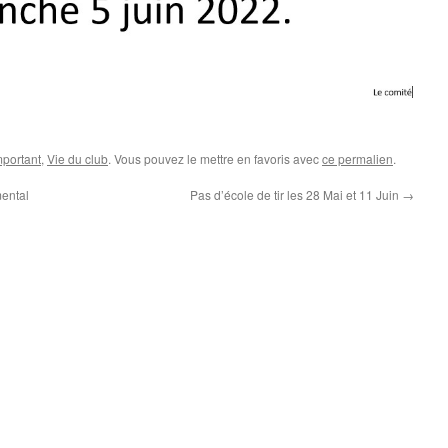
mportant
,
Vie du club
. Vous pouvez le mettre en favoris avec
ce permalien
.
ental
Pas d’école de tir les 28 Mai et 11 Juin
→