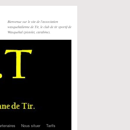
Bienvenue sur le site de l'association
wasquehalienne de Tir, le club de tir sportif de
Wasquehal (pistolet, carabine).
rtenaires
Nous situer
Tarifs