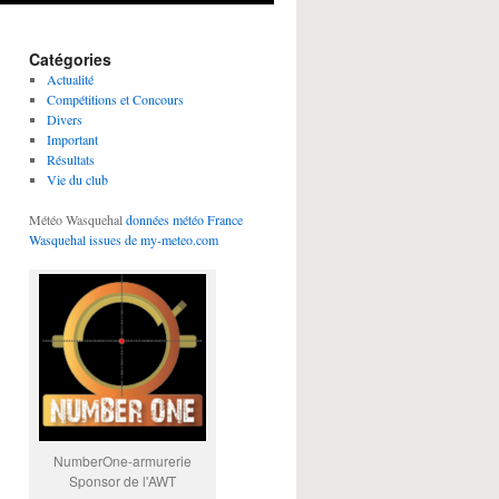
Catégories
Actualité
Compétitions et Concours
Divers
Important
Résultats
Vie du club
Météo Wasquehal
données météo France
Wasquehal issues de my-meteo.com
NumberOne-armurerie
Sponsor de l'AWT