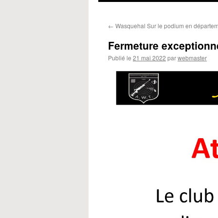
←
Wasquehal Sur le podium en départem
Fermeture exceptionne
Publié le
21 mai 2022
par
webmaster