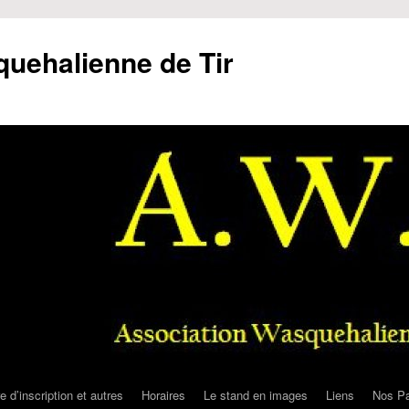
uehalienne de Tir
e d’inscription et autres
Horaires
Le stand en images
Liens
Nos Pa