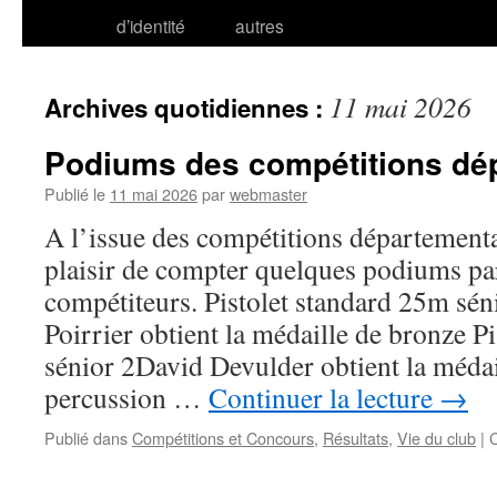
d’identité
autres
11 mai 2026
Archives quotidiennes :
Podiums des compétitions dé
Publié le
11 mai 2026
par
webmaster
A l’issue des compétitions départementa
plaisir de compter quelques podiums p
compétiteurs. Pistolet standard 25m sé
Poirrier obtient la médaille de bronze P
sénior 2David Devulder obtient la médail
percussion …
Continuer la lecture
→
Publié dans
Compétitions et Concours
,
Résultats
,
Vie du club
|