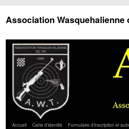
Aller
au
Association Wasquehalienne d
contenu
Accueil
Carte d’identité
Formulaire d’inscription et aut