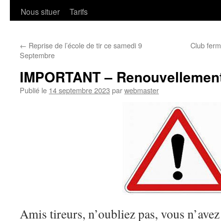
Nous situer
Tarifs
←
Reprise de l’école de tir ce samedi 9
Club ferm
Septembre
IMPORTANT – Renouvellement
Publié le
14 septembre 2023
par
webmaster
Amis tireurs, n’oubliez pas, vous n’avez