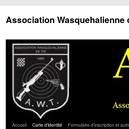
Aller
au
Association Wasquehalienne d
contenu
Accueil
Carte d’identité
Formulaire d’inscription et aut