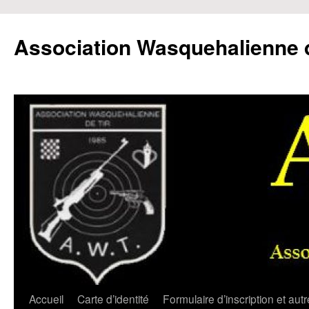
Aller
au
Association Wasquehalienne d
contenu
Accueil
Carte d’identité
Formulaire d’inscription et aut