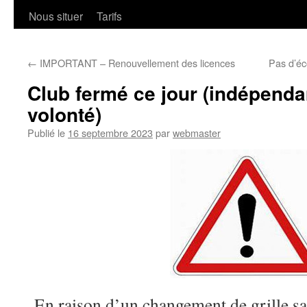
Nous situer
Tarifs
←
IMPORTANT – Renouvellement des licences
Pas d’éc
Club fermé ce jour (indépend
volonté)
Publié le
16 septembre 2023
par
webmaster
En raison d’un changement de grille san