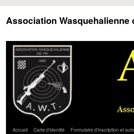
Aller
au
Association Wasquehalienne d
contenu
Accueil
Carte d’identité
Formulaire d’inscription et aut