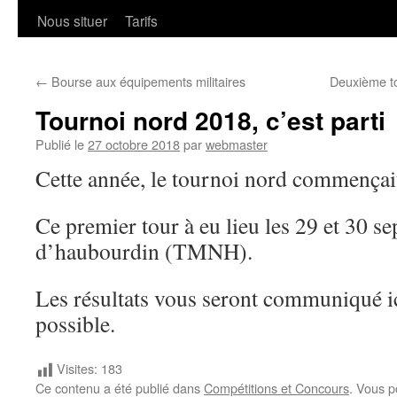
Nous situer
Tarifs
←
Bourse aux équipements militaires
Deuxième to
Tournoi nord 2018, c’est parti
Publié le
27 octobre 2018
par
webmaster
Cette année, le tournoi nord commençai
Ce premier tour à eu lieu les 29 et 30 se
d’haubourdin (TMNH).
Les résultats vous seront communiqué 
possible.
Visites:
183
Ce contenu a été publié dans
Compétitions et Concours
. Vous p