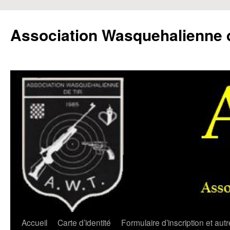
Aller
au
Association Wasquehalienne d
contenu
Accueil
Carte d’identité
Formulaire d’inscription et aut