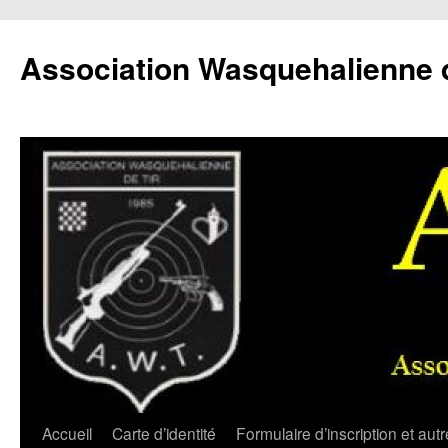
Aller
au
Association Wasquehalienne d
contenu
Accueil
Carte d’identité
Formulaire d’inscription et aut