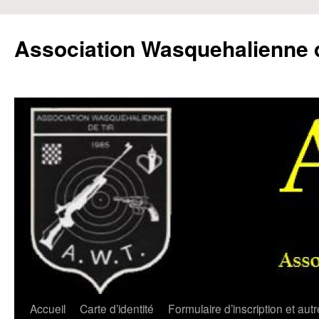
Aller
au
Association Wasquehalienne d
contenu
Accueil
Carte d’identité
Formulaire d’inscription et aut