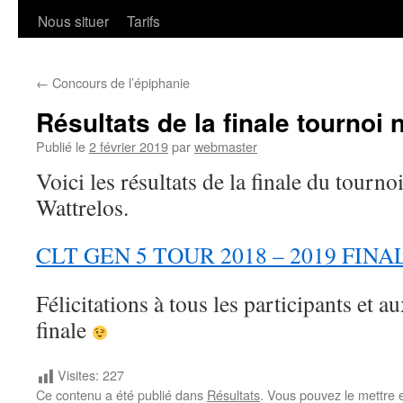
Nous situer
Tarifs
←
Concours de l’épiphanie
Résultats de la finale tournoi 
Publié le
2 février 2019
par
webmaster
Voici les résultats de la finale du tourno
Wattrelos.
CLT GEN 5 TOUR 2018 – 2019 FINAL
Félicitations à tous les participants et a
finale
Visites:
227
Ce contenu a été publié dans
Résultats
. Vous pouvez le mettre 