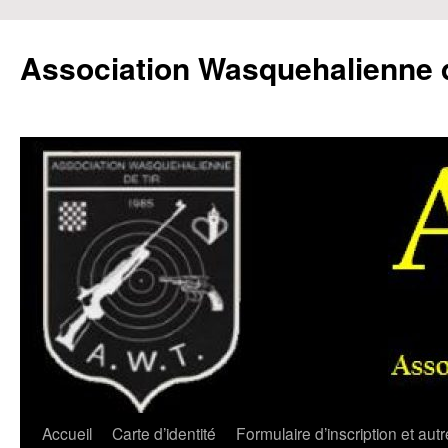
Aller
au
Association Wasquehalienne d
contenu
Accueil
Carte d’identité
Formulaire d’inscription et aut