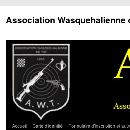
Aller
au
Association Wasquehalienne d
contenu
Accueil
Carte d’identité
Formulaire d’inscription et aut