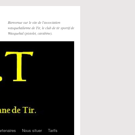
Bienvenue sur le site de l'association
wasquehalienne de Tir, le club de tir sportif de
Wasquehal (pistolet, carabine).
rtenaires
Nous situer
Tarifs