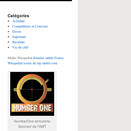
Catégories
Actualité
Compétitions et Concours
Divers
Important
Résultats
Vie du club
Météo Wasquehal
données météo France
Wasquehal issues de my-meteo.com
NumberOne-armurerie
Sponsor de l'AWT