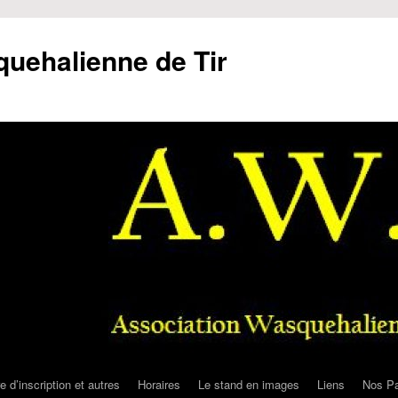
uehalienne de Tir
e d’inscription et autres
Horaires
Le stand en images
Liens
Nos Pa