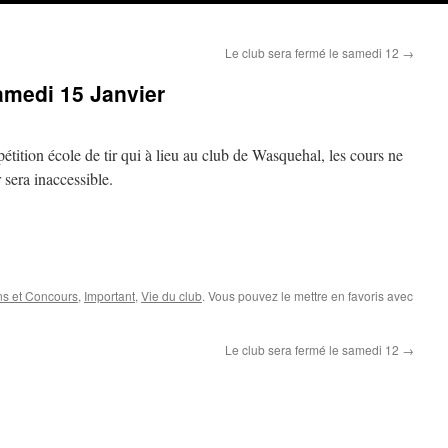
Le club sera fermé le samedi 12
→
samedi 15 Janvier
étition école de tir qui à lieu au club de Wasquehal, les cours ne
r sera inaccessible.
ns et Concours
,
Important
,
Vie du club
. Vous pouvez le mettre en favoris avec
Le club sera fermé le samedi 12
→