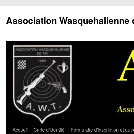
Aller
au
Association Wasquehalienne d
contenu
Accueil
Carte d’identité
Formulaire d’inscription et aut