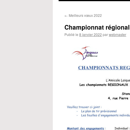
←
Meilleurs vœux 2022
Championnat régiona
Publié le
8 janvier 2022
par
webmaster