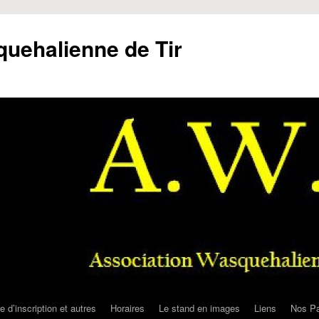
uehalienne de Tir
e d’inscription et autres
Horaires
Le stand en images
Liens
Nos Pa