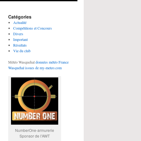
Catégories
Actualité
Compétitions et Concours
Divers
Important
Résultats
Vie du club
Météo Wasquehal
données météo France
Wasquehal issues de my-meteo.com
NumberOne-armurerie
Sponsor de l'AWT