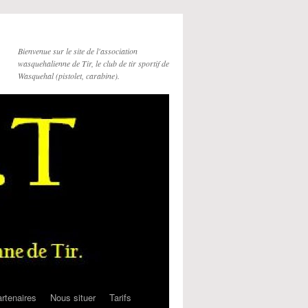
Bienvenue sur le site de l'association
wasquehalienne de Tir, le club de tir sportif de
Wasquehal (pistolet, carabine).
rtenaires
Nous situer
Tarifs