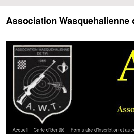
Aller
au
Association Wasquehalienne d
contenu
Accueil
Carte d’identité
Formulaire d’inscription et aut