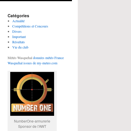
Catégories
Actualité
Compétitions et Concours
Divers
Important
Résultats
Vie du club
Météo Wasquehal
données météo France
Wasquehal issues de my-meteo.com
NumberOne-armurerie
Sponsor de l'AWT