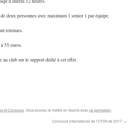
isqu’il durera 12 heures.
 de deux personnes avec maximum 1 senior 1 par équipe.
nt retenues.
 à 55 euros.
e au club sur le support dédié à cet effet.
ns et Concours
. Vous pouvez le mettre en favoris avec
ce permalien
.
Concours international de l’UTVA de 2017
→