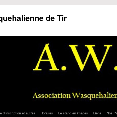
uehalienne de Tir
e d’inscription et autres
Horaires
Le stand en images
Liens
Nos Pa