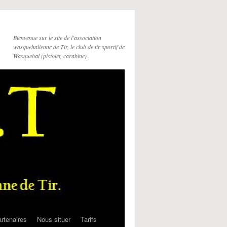
Bienvenue sur le site de l'association
wasquehalienne de Tir, le club de tir sportif de
Wasquehal (pistolet, carabine).
rtenaires
Nous situer
Tarifs