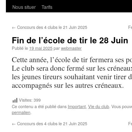
Nous situer
Tarifs
←
Concours des 4 clubs le 21 Juin 2025
F
Fin de l’école de tir le 28 Juin
Publié le
19 mai 2025
par
webmaster
Cette année, l’école de tir fermera ses po
Le club sera donc fermé sur les créneaux 
les jeunes tireurs souhaitant venir tirer 
accompagnés sur les autres créneaux.
Visites:
399
Ce contenu a été publié dans
Important
,
Vie du club
. Vous pouv
permalien
.
←
Concours des 4 clubs le 21 Juin 2025
F