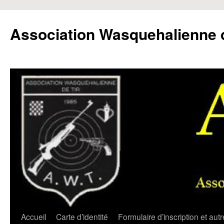
Aller
au
Association Wasquehalienne d
contenu
Accueil
Carte d’identité
Formulaire d’inscription et aut