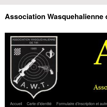
Aller
au
Association Wasquehalienne d
contenu
Accueil
Carte d’identité
Formulaire d’inscription et aut