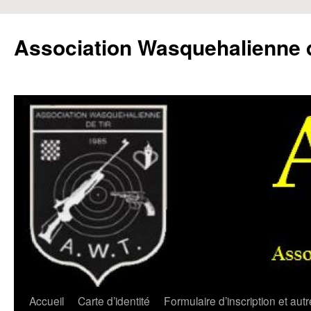
Aller
au
Association Wasquehalienne d
contenu
Accueil
Carte d’identité
Formulaire d’inscription et aut