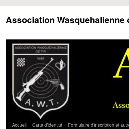
Aller
au
Association Wasquehalienne d
contenu
Accueil
Carte d’identité
Formulaire d’inscription et aut