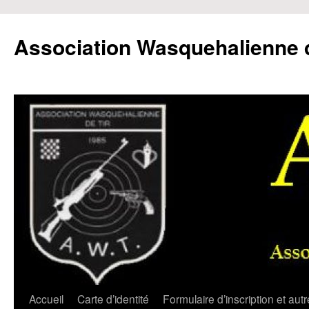
Aller
au
Association Wasquehalienne d
contenu
Accueil
Carte d’identité
Formulaire d’inscription et aut