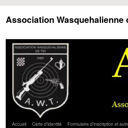
Aller
au
Association Wasquehalienne d
contenu
Accueil
Carte d’identité
Formulaire d’inscription et aut