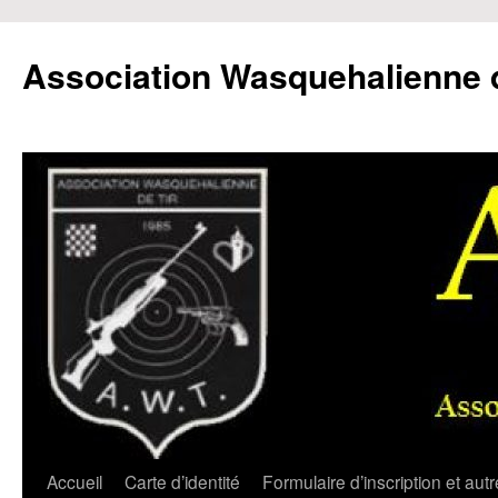
Aller
au
Association Wasquehalienne d
contenu
Accueil
Carte d’identité
Formulaire d’inscription et aut