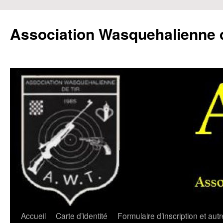
Aller
au
Association Wasquehalienne d
contenu
Accueil
Carte d’identité
Formulaire d’inscription et aut