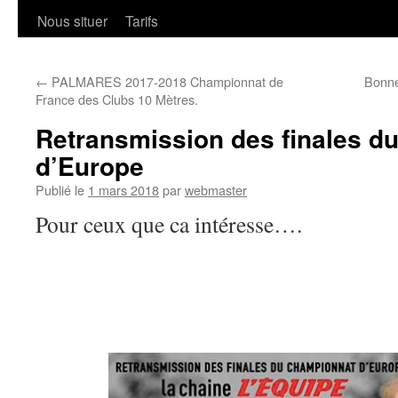
Nous situer
Tarifs
←
PALMARES 2017-2018 Championnat de
Bonne
France des Clubs 10 Mètres.
Retransmission des finales d
d’Europe
Publié le
1 mars 2018
par
webmaster
Pour ceux que ca intéresse….