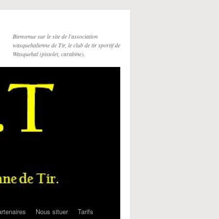
Bienvenue sur le site de l'association
wasquehalienne de Tir, le club de tir sportif de
Wasquehal (pistolet, carabine).
rtenaires
Nous situer
Tarifs