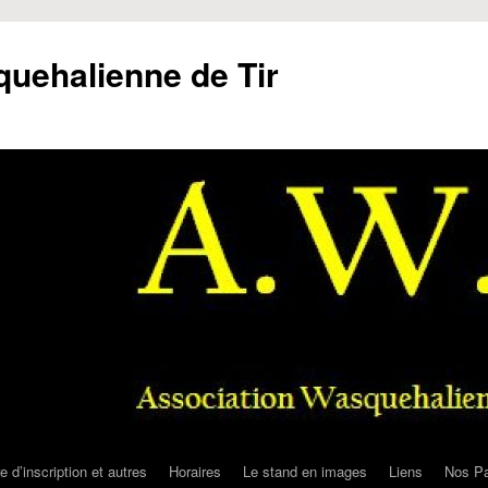
uehalienne de Tir
e d’inscription et autres
Horaires
Le stand en images
Liens
Nos Pa