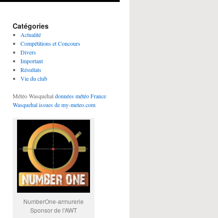
Catégories
Actualité
Compétitions et Concours
Divers
Important
Résultats
Vie du club
Météo Wasquehal
données météo France
Wasquehal issues de my-meteo.com
NumberOne-armurerie
Sponsor de l'AWT