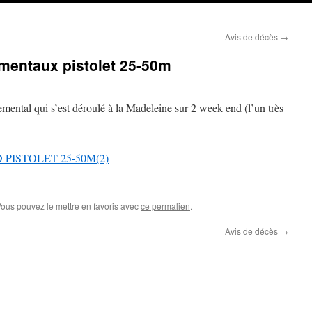
Avis de décès
→
mentaux pistolet 25-50m
temental qui s’est déroulé à la Madeleine sur 2 week end (l’un très
PISTOLET 25-50M(2)
Vous pouvez le mettre en favoris avec
ce permalien
.
Avis de décès
→