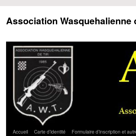
Aller
au
Association Wasquehalienne d
contenu
Accueil
Carte d’identité
Formulaire d’inscription et aut