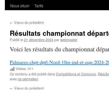
Nous situer
Tarifs
←
Vœux du président
Résultats championnat dépar
Publié le
21 décembre 2024
par
webmaster
Voici les résultats du championnat dép
Palmares-chpt-dptl-Nord-10m-ind-et-equ-2024
Visites:
311
Ce contenu a été publié dans
Compétitions et Concours
,
Résulta
avec
ce permalien
.
←
Vœux du président