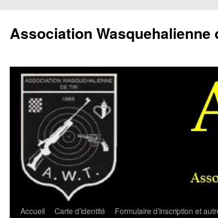
Aller
au
Association Wasquehalienne d
contenu
Accueil
Carte d’identité
Formulaire d’inscription et aut