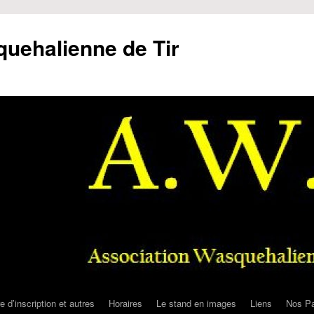
uehalienne de Tir
e d’inscription et autres
Horaires
Le stand en images
Liens
Nos Pa