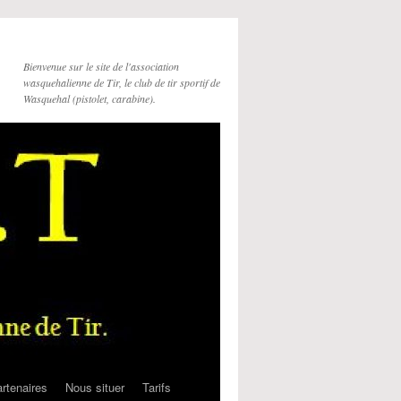
Bienvenue sur le site de l'association
wasquehalienne de Tir, le club de tir sportif de
Wasquehal (pistolet, carabine).
rtenaires
Nous situer
Tarifs