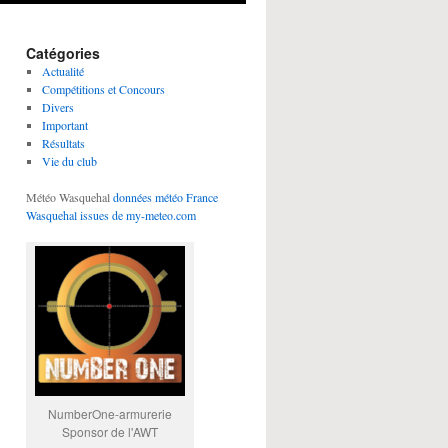
Catégories
Actualité
Compétitions et Concours
Divers
Important
Résultats
Vie du club
Météo Wasquehal
données météo France
Wasquehal issues de my-meteo.com
NumberOne-armurerie
Sponsor de l'AWT