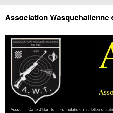
Aller
au
Association Wasquehalienne d
contenu
Accueil
Carte d’identité
Formulaire d’inscription et aut