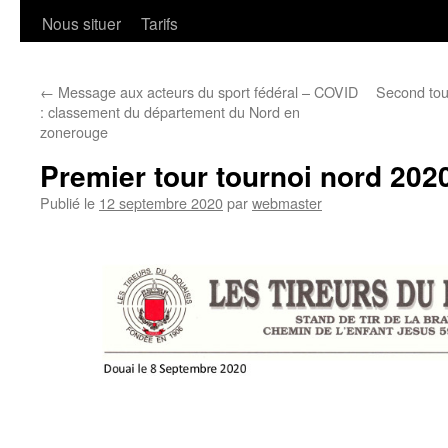
Nous situer
Tarifs
←
Message aux acteurs du sport fédéral – COVID
Second tour
: classement du département du Nord en
zonerouge
Premier tour tournoi nord 2020
Publié le
12 septembre 2020
par
webmaster