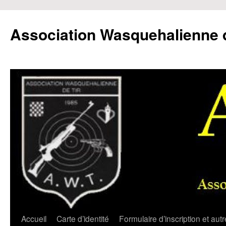
Aller
au
Association Wasquehalienne d
contenu
Accueil
Carte d’identité
Formulaire d’inscription et aut