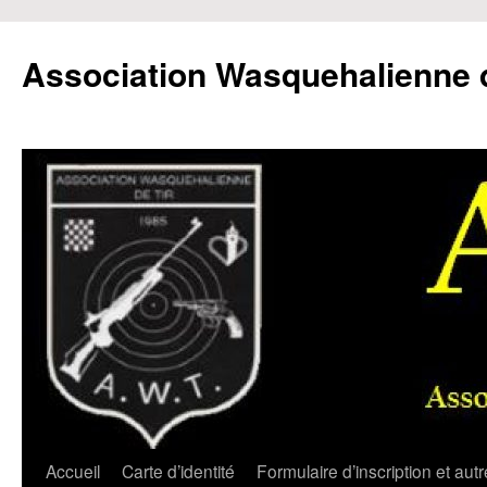
Aller
au
Association Wasquehalienne d
contenu
Accueil
Carte d’identité
Formulaire d’inscription et aut