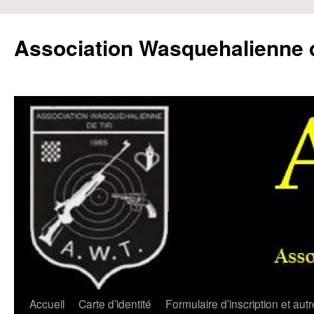
Aller
au
Association Wasquehalienne d
contenu
Accueil
Carte d’identité
Formulaire d’inscription et aut