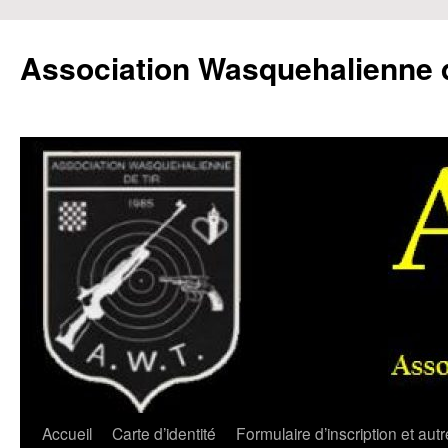
Aller
au
Association Wasquehalienne d
contenu
Accueil
Carte d’identité
Formulaire d’inscription et aut