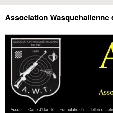
Aller
au
Association Wasquehalienne d
contenu
Accueil
Carte d’identité
Formulaire d’inscription et aut