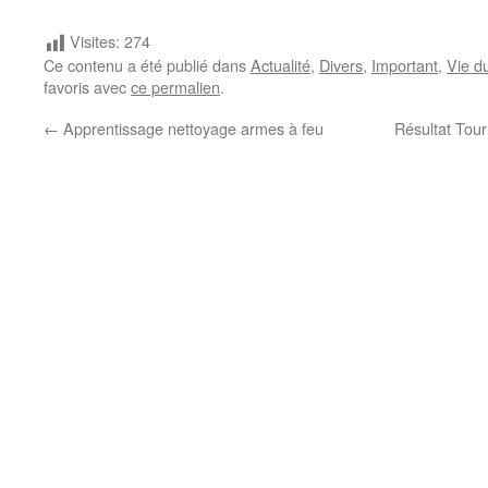
Visites:
274
Ce contenu a été publié dans
Actualité
,
Divers
,
Important
,
Vie d
favoris avec
ce permalien
.
←
Apprentissage nettoyage armes à feu
Résultat Tou