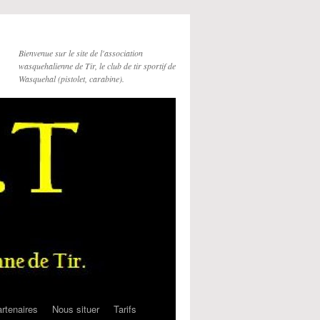
Bienvenue sur le site de l'association
wasquehalienne de Tir, le club de tir sportif de
Wasquehal (pistolet, carabine).
rtenaires
Nous situer
Tarifs