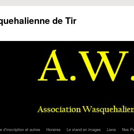
uehalienne de Tir
e d’inscription et autres
Horaires
Le stand en images
Liens
Nos Pa