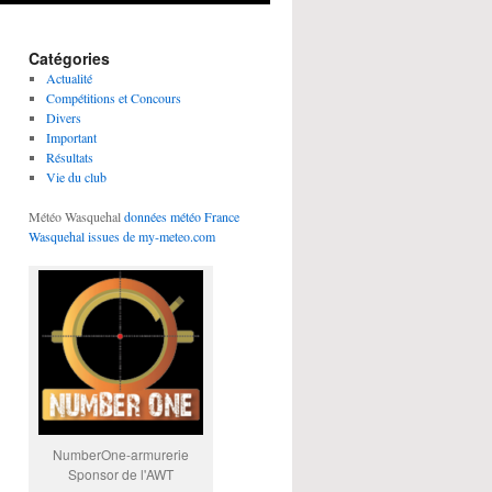
Catégories
Actualité
Compétitions et Concours
Divers
Important
Résultats
Vie du club
Météo Wasquehal
données météo France
Wasquehal issues de my-meteo.com
NumberOne-armurerie
Sponsor de l'AWT