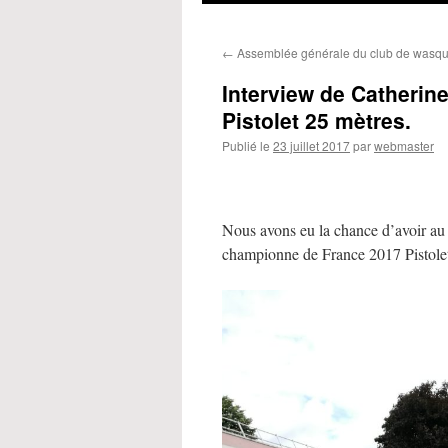
←
Assemblée générale du club de wasq
Interview de Catheri
Pistolet 25 mètres.
Publié le
23 juillet 2017
par
webmaster
Nous avons eu la chance d’avoir 
championne de France 2017 Pistolet