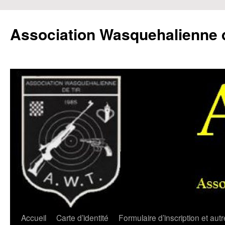
Aller
au
Association Wasquehalienne d
contenu
Accueil
Carte d’identité
Formulaire d’inscription et aut