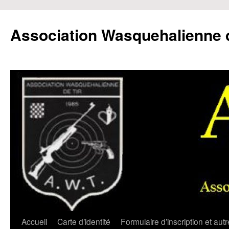
Aller
au
Association Wasquehalienne d
contenu
Accueil
Carte d’identité
Formulaire d’inscription et aut