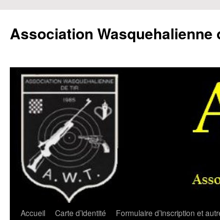
Aller
au
Association Wasquehalienne d
contenu
Accueil
Carte d’identité
Formulaire d’inscription et aut