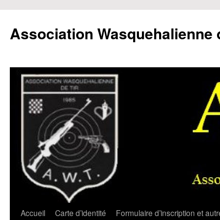
Aller
au
Association Wasquehalienne d
contenu
Accueil
Carte d’identité
Formulaire d’inscription et aut