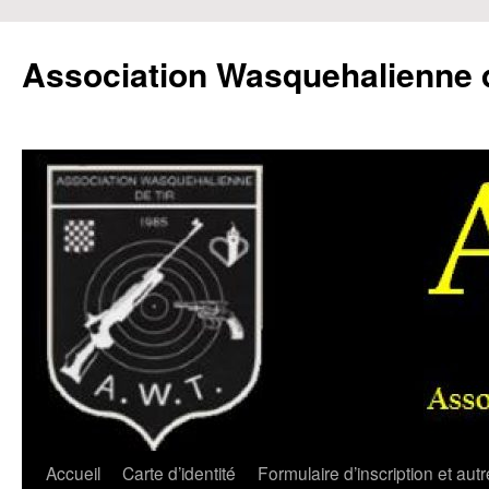
Aller
au
Association Wasquehalienne d
contenu
Accueil
Carte d’identité
Formulaire d’inscription et aut